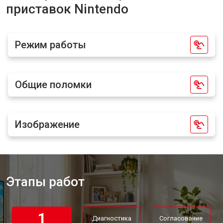
приставок Nintendo
Замена блока питания
от 1100 ₽
Заказать
Замена материнской платы
от 1100 ₽
Заказать
Режим работы
Ремонт Blu-Ray игровой приставки
от 750 ₽
Заказать
Nintendo
Общие поломки
Изображение
Этапы работ
1
Диагностика
Согласование