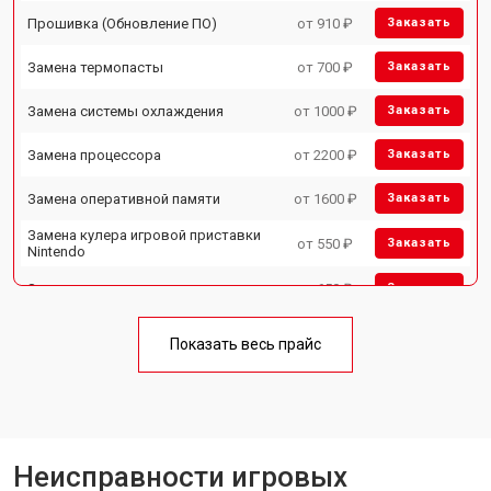
Прошивка (Обновление ПО)
от 910 ₽
Заказать
Замена термопасты
от 700 ₽
Заказать
Замена системы охлаждения
от 1000 ₽
Заказать
Замена процессора
от 2200 ₽
Заказать
Замена оперативной памяти
от 1600 ₽
Заказать
Замена кулера игровой приставки
от 550 ₽
Заказать
Nintendo
Замена аудиоразъема
от 650 ₽
Заказать
Замена HDD (замена жёсткого
от 300 ₽
Заказать
диска)
Показать весь прайс
Замена Ethernet порта
от 600 ₽
Заказать
Замена разъёмов (HDMI, DVI,
от 400 ₽
Заказать
Дисплей порта)
Замена модуля Wi-Fi
от 1100 ₽
Неисправности игровых
Заказать