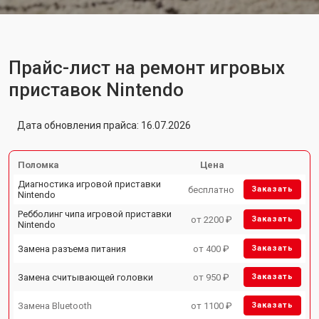
Прайс-лист на ремонт игровых
приставок Nintendo
Дата обновления прайса: 16.07.2026
Поломка
Цена
Диагностика игровой приставки
бесплатно
Заказать
Nintendo
Ребболинг чипа игровой приставки
от 2200 ₽
Заказать
Nintendo
Замена разъема питания
от 400 ₽
Заказать
Замена считывающей головки
от 950 ₽
Заказать
Замена Bluetooth
от 1100 ₽
Заказать